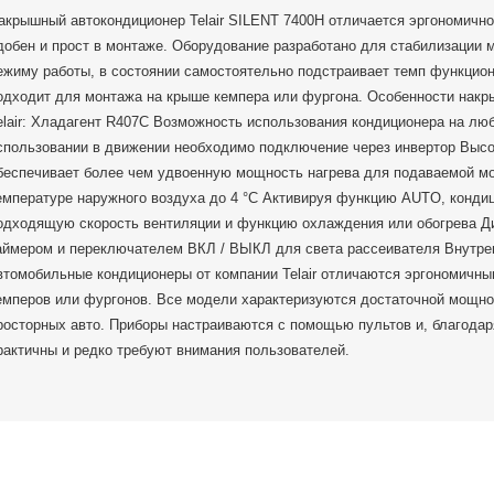
акрышный автокондиционер Telair SILENT 7400H отличается эргономичн
добен и прост в монтаже. Оборудование разработано для стабилизации 
ежиму работы, в состоянии самостоятельно подстраивает темп функцио
одходит для монтажа на крыше кемпера или фургона. Особенности нак
elair: Хладагент R407С Возможность использования кондиционера на люб
спользовании в движении необходимо подключение через инвертор Выс
беспечивает более чем удвоенную мощность нагрева для подаваемой м
емпературе наружного воздуха до 4 °C Активируя функцию AUTO, конди
одходящую скорость вентиляции и функцию охлаждения или обогрева Д
аймером и переключателем ВКЛ / ВЫКЛ для света рассеивателя Внутр
втомобильные кондиционеры от компании Telair отличаются эргономичн
емперов или фургонов. Все модели характеризуются достаточной мощно
росторных авто. Приборы настраиваются с помощью пультов и, благода
рактичны и редко требуют внимания пользователей.