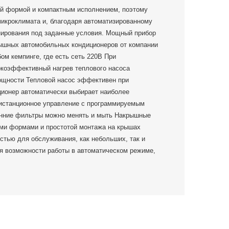
ой формой и компактным исполнением, поэтому
микроклимата и, благодаря автоматизированному
нирования под заданные условия. Мощный прибор
рышных автомобильных кондиционеров от компании
ом кемпинге, где есть сеть 220В При
окоэффективный нагрев теплового насоса
ощности Тепловой насос эффективен при
ционер автоматически выбирает наиболее
истанционное управление с программируемым
енние фильтры можно менять и мыть Накрышные
ыми формами и простотой монтажа на крышах
стью для обслуживания, как небольших, так и
ря возможности работы в автоматическом режиме,