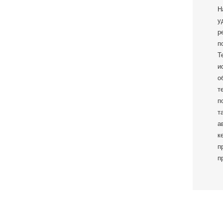
Н
у
р
п
T
и
о
т
п
т
а
к
п
п